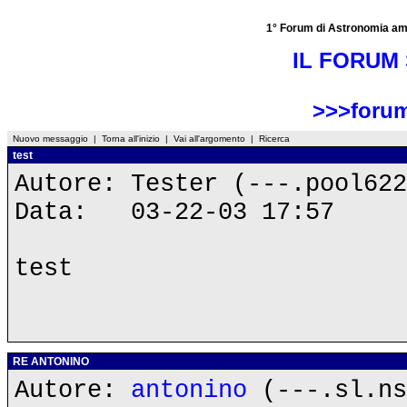
1° Forum di Astronomia amator
IL FORUM 
>>>forum
Nuovo messaggio
|
Torna all'inizio
|
Vai all'argomento
|
Ricerca
test
Autore: Tester (---.pool622
Data: 03-22-03 17:57
test
RE ANTONINO
Autore:
antonino
(---.sl.ns